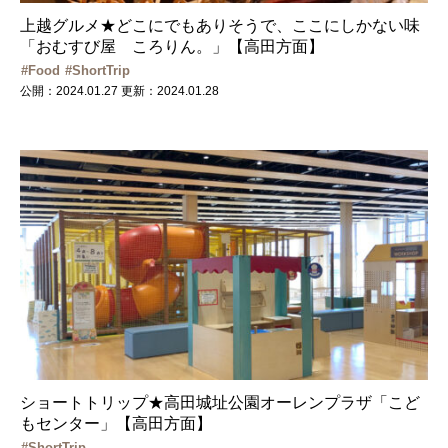
上越グルメ★どこにでもありそうで、ここにしかない味
「おむすび屋 ころりん。」【高田方面】
Food
ShortTrip
公開：2024.01.27
更新：2024.01.28
ショートトリップ★高田城址公園オーレンプラザ「こど
もセンター」【高田方面】
ShortTrip