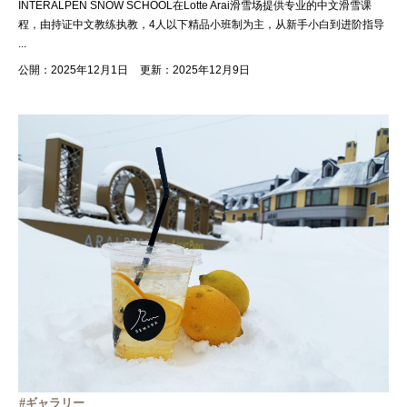
INTERALPEN SNOW SCHOOL在Lotte Arai滑雪场提供专业的中文滑雪课
程，由持证中文教练执教，4人以下精品小班制为主，从新手小白到进阶指导
...
公開：2025年12月1日
更新：2025年12月9日
ギャラリー