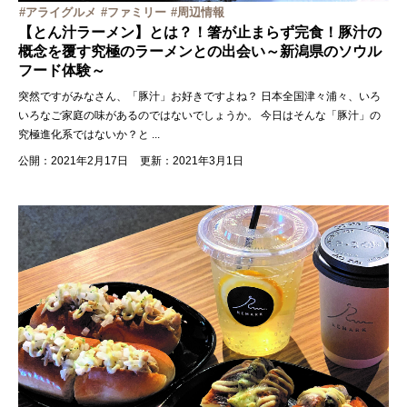
アライグルメ
ファミリー
周辺情報
【とん汁ラーメン】とは？！箸が止まらず完食！豚汁の
概念を覆す究極のラーメンとの出会い～新潟県のソウル
フード体験～
突然ですがみなさん、「豚汁」お好きですよね？ 日本全国津々浦々、いろ
いろなご家庭の味があるのではないでしょうか。 今日はそんな「豚汁」の
究極進化系ではないか？と
...
公開：2021年2月17日
更新：2021年3月1日