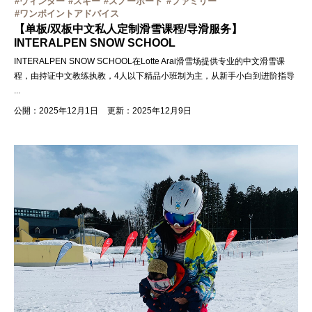
ウィンター
スキー
スノーボード
ファミリー
ワンポイントアドバイス
【单板/双板中文私人定制滑雪课程/导滑服务】
INTERALPEN SNOW SCHOOL
INTERALPEN SNOW SCHOOL在Lotte Arai滑雪场提供专业的中文滑雪课
程，由持证中文教练执教，4人以下精品小班制为主，从新手小白到进阶指导
...
公開：2025年12月1日
更新：2025年12月9日