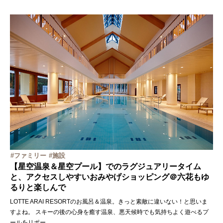
ファミリー
施設
【星空温泉＆星空プール】でのラグジュアリータイム
と、アクセスしやすいおみやげショッピング＠六花もゆ
るりと楽しんで
LOTTE ARAI RESORTのお風呂＆温泉。きっと素敵に違いない！と思いま
すよね。 スキーの後の心身を癒す温泉、悪天候時でも気持ちよく遊べるプ
ールをリポー
...