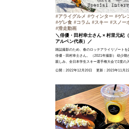
アライグルメ
ウィンター
ゲレ
ゲレ食
コラム
スキー
スノー
滑走動画
＼俳優・田村幸士さん × 村里元紀
アルペン代表）／
雑誌撮影のため、春のロッテアライリゾートを
俳優・田村幸士さん。 （2021年撮影） 幼少
親しみ、全日本学生スキー選手権大会で2度の
公開：2022年12月20日
更新：2023年11月2