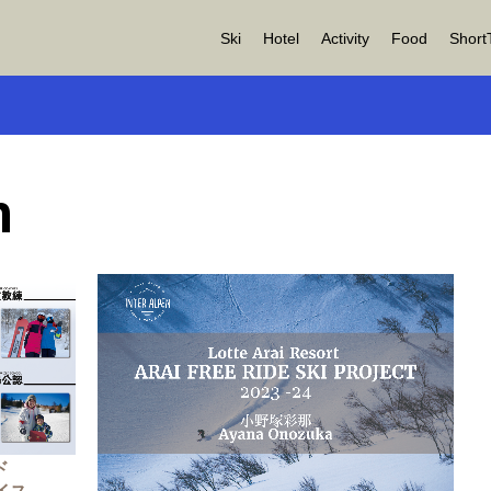
Ski
Hotel
Activity
Food
Short
n
ド