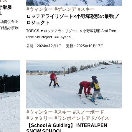
イス
导滑服
ウィンター
ゲレンデ
スキー
L
ロッテアライリゾート×小野塚彩那の最強プ
i滑雪场提供专业
ロジェクト
下精品小班制
TOPICS ▼ロッテアライリゾート × 小野塚彩那 Arai Free
Ride Ski Project == Ayana
...
公開：2024年12月1日
更新：2025年10月17日
ウィンター
スキー
スノーボード
ファミリー
ワンポイントアドバイス
【School & Guiding】 INTERALPEN
SNOW SCHOOL