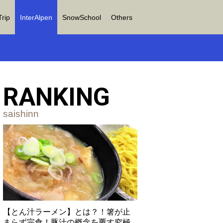
Trip
InterAlpen
SnowSchool
Others
RANKING
saishinn
【とん汁ラーメン】とは？！箸が止
まらず完食！豚汁の概念を覆す究極