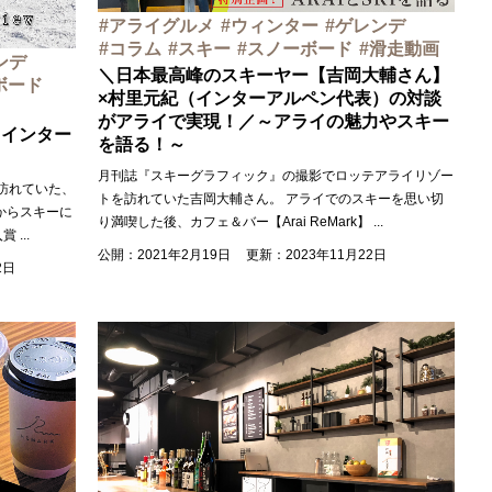
アライグルメ
ウィンター
ゲレンデ
コラム
スキー
スノーボード
滑走動画
ンデ
＼日本最高峰のスキーヤー【吉岡大輔さん】
ボード
×村里元紀（インターアルペン代表）の対談
がアライで実現！／～アライの魅力やスキー
（インター
を語る！～
月刊誌『スキーグラフィック』の撮影でロッテアライリゾー
訪れていた、
トを訪れていた吉岡大輔さん。 アライでのスキーを思い切
期からスキーに
り満喫した後、カフェ＆バー【Arai ReMark】
...
入賞
...
公開：2021年2月19日
更新：2023年11月22日
2日