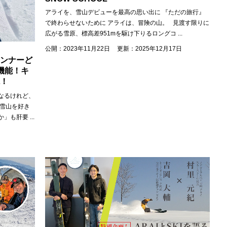
アライを、雪山デビューを最高の思い出に 『ただの旅行』
で終わらせないために アライは、冒険の山。 見渡す限りに
広がる雪原、標高差951mを駆け下りるロングコ
...
公開：2023年11月22日
更新：2025年12月17日
ンナーど
機能！キ
！
なるけれど、
に雪山を好き
か」も肝要
...