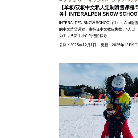
ファミリー
ワンポイントアドバ
【单板/双板中文私人定制滑雪课程/
务】INTERALPEN SNOW SCHOO
INTERALPEN SNOW SCHOOL在Lotte Ara
的中文滑雪课程，由持证中文教练执教，4人以
为主，从新手小白到进阶指导
...
公開：2025年12月1日
更新：2025年12月9日