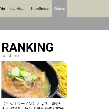
Trip
InterAlpen
SnowSchool
Others
RANKING
saishinn
【とん汁ラーメン】とは？！箸が止
まらず完食！豚汁の概念を覆す究極