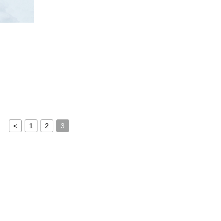
<
1
2
3