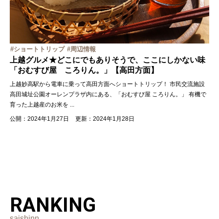
ショートトリップ
周辺情報
上越グルメ★どこにでもありそうで、ここにしかない味
「おむすび屋 ころりん。」【高田方面】
上越妙高駅から電車に乗って高田方面へショートトリップ！ 市民交流施設
高田城址公園オーレンプラザ内にある、「おむすび屋 ころりん。」 有機で
育った上越産のお米を
...
公開：2024年1月27日
更新：2024年1月28日
RANKING
saishinn