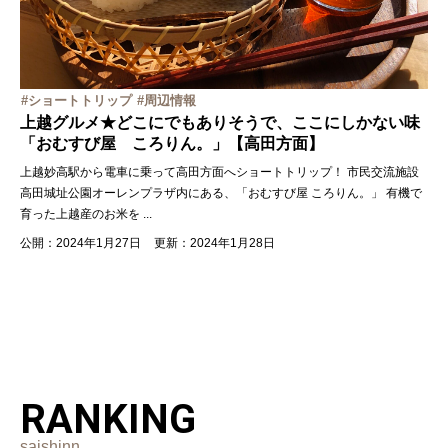
ショートトリップ
周辺情報
上越グルメ★どこにでもありそうで、ここにしかない味
「おむすび屋 ころりん。」【高田方面】
上越妙高駅から電車に乗って高田方面へショートトリップ！ 市民交流施設
高田城址公園オーレンプラザ内にある、「おむすび屋 ころりん。」 有機で
育った上越産のお米を
...
公開：2024年1月27日
更新：2024年1月28日
RANKING
saishinn