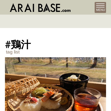
MENU
#鶏汁
tag list